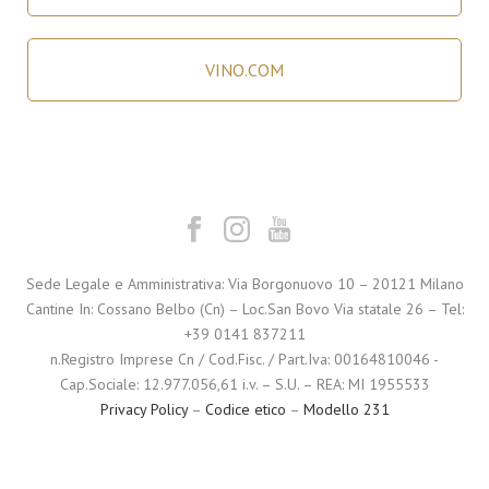
VINO.COM
Sede Legale e Amministrativa: Via Borgonuovo 10 – 20121 Milano
Cantine In: Cossano Belbo (Cn) – Loc.San Bovo Via statale 26 – Tel:
+39 0141 837211
n.Registro Imprese Cn / Cod.Fisc. / Part.Iva: 00164810046 -
Cap.Sociale: 12.977.056,61 i.v. – S.U. – REA: MI 1955533
Privacy Policy
–
Codice etico
–
Modello 231